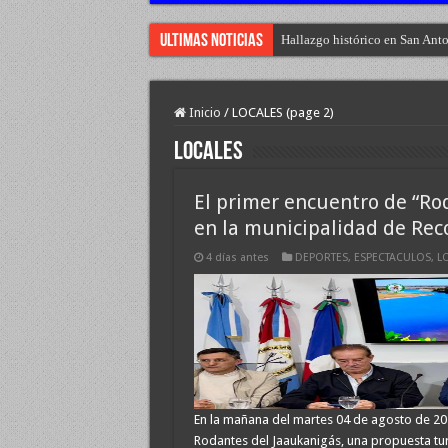
Ultimas Noticias
Hallazgo histórico en San Anto
“Prisión domiciliaria” para e
Inicio
/
LOCALES (page 2)
LOCALES
El primer encuentro de “Ro
en la municipalidad de Rec
4 días antes
DEPORTES
,
ESPECTACULOS
,
L
En la mañana del martes 04 de agosto de 2026
Rodantes del Jaaukanigás, una propuesta turí