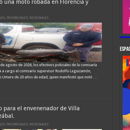
ró una moto robada en Florencia y
LES
,
PROVINCIALES
,
REGIONALES
ESPAC
e agosto de 2026, los efectivos policiales de la comisaría
a a cargo el comisario supervisor Rodolfo Leguizamón,
dro Umere de 20 años de edad, quien manifestó que notó …
zo para el envenenador de Villa
zábal.
LES
,
PROVINCIALES
,
REGIONALES