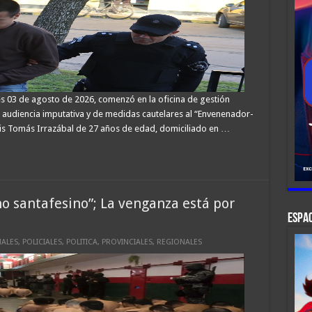
s 03 de agosto de 2026, comenzó en la oficina de gestión
 la audiencia imputativa y de medidas cautelares al “Envenenador-
is Tomás Irrazábal de 27 años de edad, domiciliado en …
rno santafesino”; La venganza está por
ESPAC
ALES
,
POLICIALES
,
POLITICA
,
PROVINCIALES
,
REGIONALES