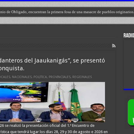
nio de Obligado, encuentran la primera fosa de una masacre de pueblos originarios
l envenenador-vendedor de drogas de Las Toscas, Norberto “Beto” Gómez.
RADIO
danteros del Jaaukanigás”, se presentó
onquista.
OCALES
,
NACIONALES
,
POLITICA
,
PROVINCIALES
,
REGIONALES
 se realizó la presentación oficial del 1.º Encuentro de
stica que tendrá lugar los días 28, 29 y 30 de agosto e 2026 en