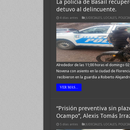
La policía de Basaíl recupe
detuvo al delincuente.
4 días antes
JUDICIALES
,
LOCALES
,
POLICIA
Alrededor de las 11;00 horas el domingo 02 d
Novena con asiento en la ciudad de Florenci
recibieron en la guardia a Roberto Alejan
VER MAS...
“Prisión preventiva sin pla
Ocampo”, Alexis Tomás Irra
5 días antes
JUDICIALES
,
LOCALES
,
POLICIA