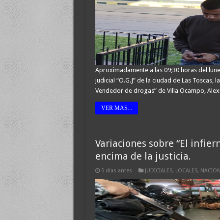
Aproximadamente a las 09;30 horas del lune
judicial “O.G.J” de la ciudad de Las Toscas,
Vendedor de drogas” de Villa Ocampo, Alex
VER MAS...
Variaciones sobre “El infie
encima de la justicia.
5 días antes
JUDICIALES
,
LOCALES
,
NACION