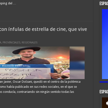
amping del …
ESPAC
on ínfulas de estrella de cine, que vive
A
,
PROVINCIALES
,
REGIONALES
n Javier, Oscar Dolzani, quedó en el centro de la polémica
ismo había publicado en sus redes sociales, en el que se
ESPAC
as conducía, contrariando sin ningún sentido todas las