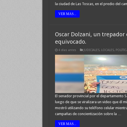
la ciudad de Las Toscas, en el predio del c
VER MAS...
Oscar Dolzani, un trepador c
equivocado.
4 días antes
JUDICIALES
,
LOCALES
,
POLITIC
El senador provincial por el departamento Sa
luego de que se viralizara un video que él m
mostró utilizando su teléfono celular mientr
campañas de concientización sobre la …
VER MAS...