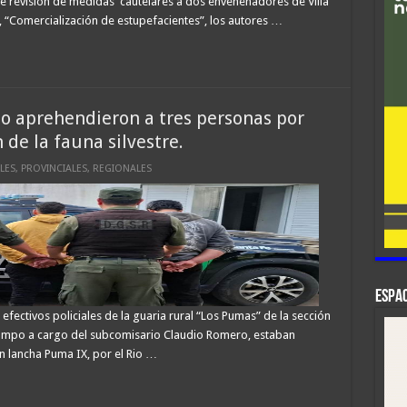
 de revisión de medidas cautelares a dos envenenadores de Villa
 “Comercialización de estupefacientes”, los autores …
o aprehendieron a tres personas por
 de la fauna silvestre.
LES
,
PROVINCIALES
,
REGIONALES
ESPAC
s efectivos policiales de la guaria rural “Los Pumas” de la sección
campo a cargo del subcomisario Claudio Romero, estaban
n lancha Puma IX, por el Rio …