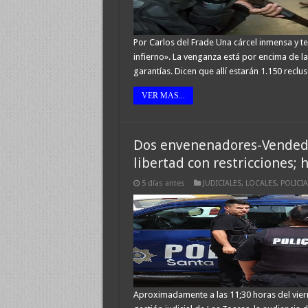
Por Carlos del Frade Una cárcel inmensa y ter
infierno». La venganza está por encima de la
garantías. Dicen que allí estarán 1.150 reclu
VER MAS...
Dos envenenadores-Vendedo
libertad con restricciones; 
5 días antes
JUDICIALES
,
LOCALES
,
POLICIA
Aproximadamente a las 11;30 horas del viernes