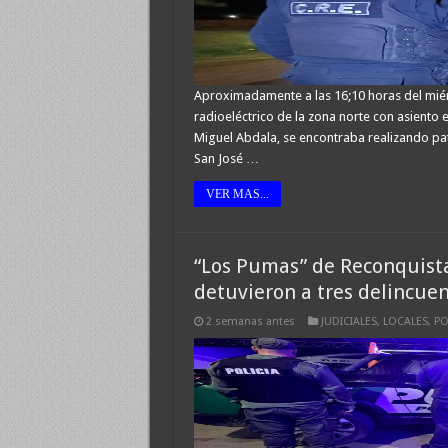
Aproximadamente a las 16;10 horas del miérc
radioeléctrico de la zona norte con asiento
Miguel Abdala, se encontraba realizando pat
San José …
VER MAS...
“Los Pumas” de Reconquista
detuvieron a tres delincuen
2 semanas antes
JUDICIALES
,
LOCALES
,
PO