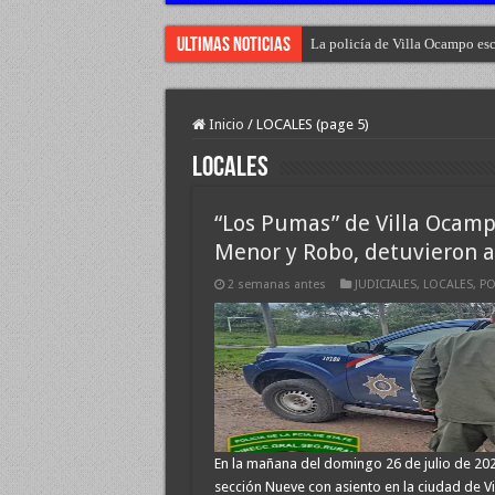
Ultimas Noticias
La policía de Villa Ocampo esc
Inicio
/
LOCALES (page 5)
LOCALES
“Los Pumas” de Villa Ocamp
Menor y Robo, detuvieron al
2 semanas antes
JUDICIALES
,
LOCALES
,
PO
En la mañana del domingo 26 de julio de 2026
sección Nueve con asiento en la ciudad de 