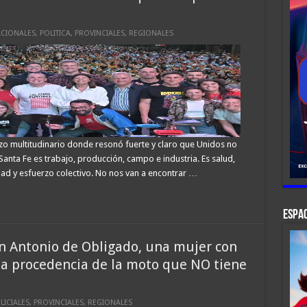
CIONALES
,
POLITICA
,
PROVINCIALES
,
REGIONALES
zo multitudinario donde resonó fuerte y claro que Unidos no
Santa Fe es trabajo, producción, campo e industria. Es salud,
idad y esfuerzo colectivo. No nos van a encontrar …
ESPAC
an Antonio de Obligado, una mujer con
 la procedencia de la moto que NO tiene
LICIALES
,
PROVINCIALES
,
REGIONALES