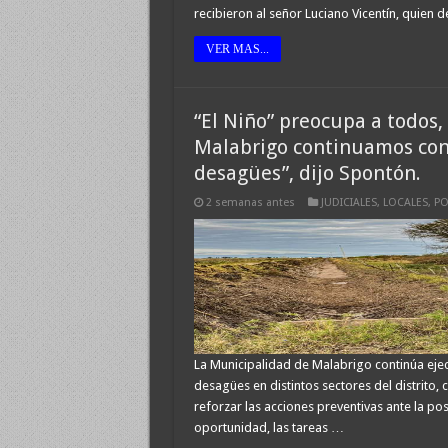
recibieron al señor Luciano Vicentín, quien 
VER MAS...
“El Niño” preocupa a todos,
Malabrigo continuamos con 
desagües”, dijo Spontón.
2 semanas antes
JUDICIALES
,
LOCALES
,
PO
La Municipalidad de Malabrigo continúa eje
desagües en distintos sectores del distrito, 
reforzar las acciones preventivas ante la po
oportunidad, las tareas …