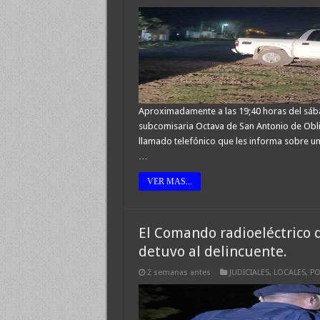
Aproximadamente a las 19;40 horas del sábado
subcomisaria Octava de San Antonio de Oblig
llamado telefónico que les informa sobre un a
…
VER MAS...
El Comando radioeléctrico d
detuvo al delincuente.
2 semanas antes
JUDICIALES
,
LOCALES
,
PO