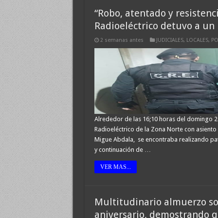
“Robo, atentado y resistenc
Radioeléctrico detuvo a un 
2 semanas antes
JUDICIALES
,
LOCALES
,
PO
Alrededor de las 16;10 horas del domingo 26
Radioeléctrico de la Zona Norte con asiento
Migue Abdala, se encontraba realizando pat
y continuación de …
VER MAS...
Multitudinario almuerzo soc
aniversario, demostrando 