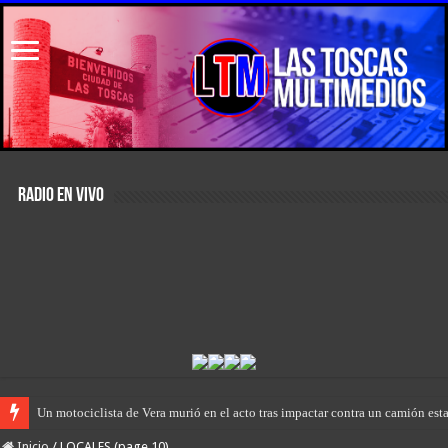
RADIO EN VIVO
“Los Pumas” de San Javier, en una rápida actuación, lograron abortar el robo 
Inicio
/
LOCALES (page 10)