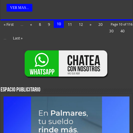
VER MAS...
10
« First
...
«
8
9
11
12
»
20
Page 10 of 116
30
40
...
Last »
ESPACIO PUBLICITARIO