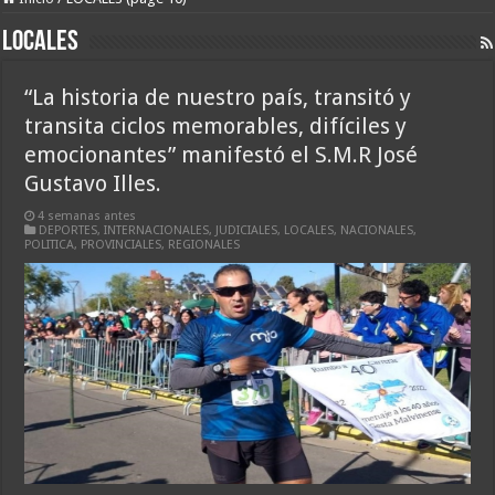
LOCALES
“La historia de nuestro país, transitó y
transita ciclos memorables, difíciles y
emocionantes” manifestó el S.M.R José
Gustavo Illes.
4 semanas antes
DEPORTES
,
INTERNACIONALES
,
JUDICIALES
,
LOCALES
,
NACIONALES
,
POLITICA
,
PROVINCIALES
,
REGIONALES