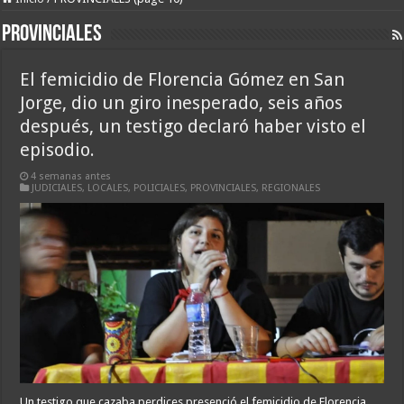
PROVINCIALES
El femicidio de Florencia Gómez en San
Jorge, dio un giro inesperado, seis años
después, un testigo declaró haber visto el
episodio.
4 semanas antes
JUDICIALES
,
LOCALES
,
POLICIALES
,
PROVINCIALES
,
REGIONALES
Un testigo que cazaba perdices presenció el femicidio de Florencia