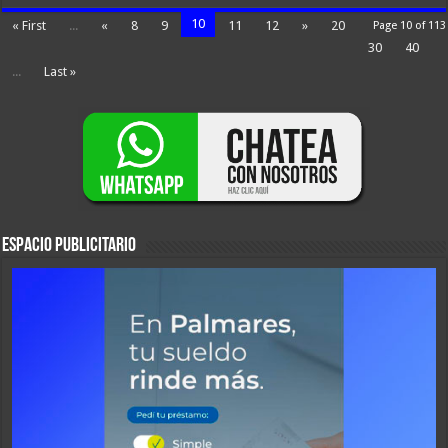
10
« First
...
«
8
9
11
12
»
20
Page 10 of 113
30
40
...
Last »
ESPACIO PUBLICITARIO