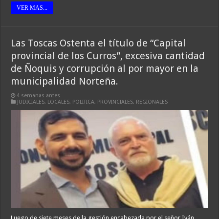
VER MAS...
Las Toscas Ostenta el título de “Capital
provincial de los Curros”, excesiva cantidad
de Ñoquis y corrupción al por mayor en la
municipalidad Norteña.
4 semanas antes
JUDICIALES
,
LOCALES
,
POLITICA
,
PROVINCIALES
,
REGIONALES
Luego de siete meses de la gestión encabezada por el señor Iván