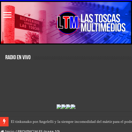
RADIO EN VIVO
El primer encuentro de “Rodanteros del Jaaukanigás”, se presentó en la mu
Inicio
/
PROVINCIALES (page 10)