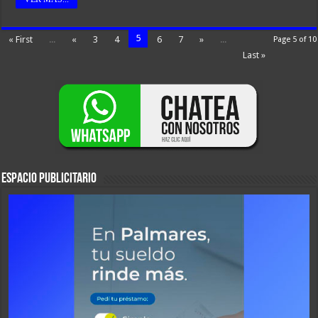
5
« First
...
«
3
4
6
7
»
...
Page 5 of 10
Last »
ESPACIO PUBLICITARIO