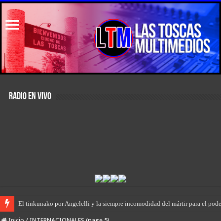
RADIO EN VIVO
El primer encuentro de “Rodanteros del Jaaukanigás”, se presentó en la mu
Inicio
/
INTERNACIONALES (page 5)