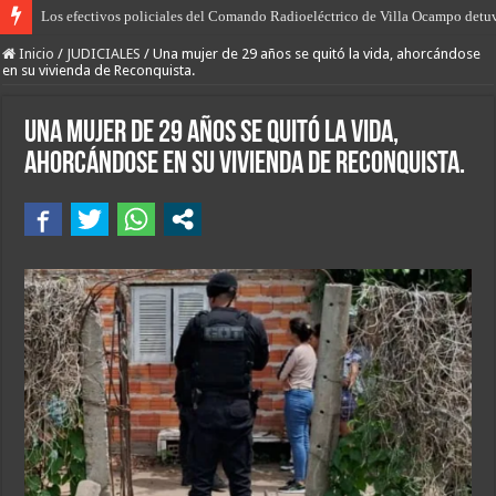
Los efectivos policiales del Comando Radioeléctrico de Villa Ocampo detu
El desarrollo del norte, “más producción, más empleo y más oportunidades”, 
Inicio
/
JUDICIALES
/
Una mujer de 29 años se quitó la vida, ahorcándose
en su vivienda de Reconquista.
Una mujer de 29 años se quitó la vida,
ahorcándose en su vivienda de Reconquista.