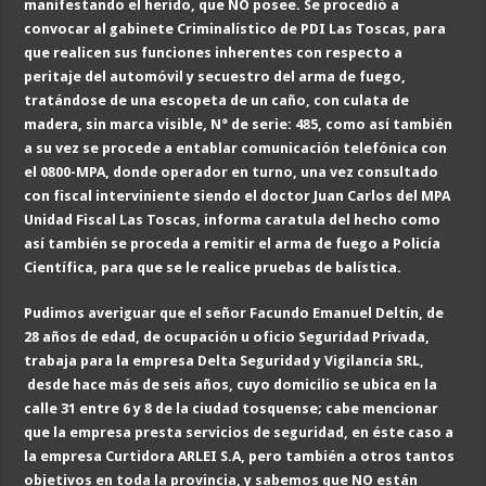
manifestando el herido, que NO posee. Se procedió a
convocar al gabinete Criminalístico de PDI Las Toscas, para
que realicen sus funciones inherentes con respecto a
peritaje del automóvil y secuestro del arma de fuego,
tratándose de una escopeta de un caño, con culata de
madera, sin marca visible, N° de serie: 485, como así también
a su vez se procede a entablar comunicación telefónica con
el 0800-MPA, donde operador en turno, una vez consultado
con fiscal interviniente siendo el doctor Juan Carlos del MPA
Unidad Fiscal Las Toscas, informa caratula del hecho como
así también se proceda a remitir el arma de fuego a Policía
Científica, para que se le realice pruebas de balística.
Pudimos averiguar que el señor Facundo Emanuel Deltín, de
28 años de edad, de ocupación u oficio Seguridad Privada,
trabaja para la empresa Delta Seguridad y Vigilancia SRL,
desde hace más de seis años, cuyo domicilio se ubica en la
calle 31 entre 6 y 8 de la ciudad tosquense; cabe mencionar
que la empresa presta servicios de seguridad, en éste caso a
la empresa Curtidora ARLEI S.A, pero también a otros tantos
objetivos en toda la provincia, y sabemos que NO están