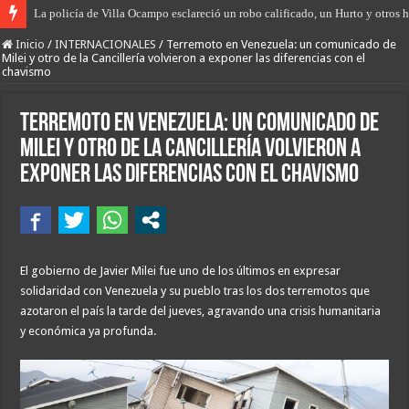
La policía de Villa Ocampo esclareció un robo calificado, un Hurto y otros h
Hallazgo histórico en San Antonio de Obligado, encuentran la primera fosa 
Inicio
/
INTERNACIONALES
/
Terremoto en Venezuela: un comunicado de
Milei y otro de la Cancillería volvieron a exponer las diferencias con el
chavismo
Terremoto en Venezuela: un comunicado de
Milei y otro de la Cancillería volvieron a
exponer las diferencias con el chavismo
El gobierno de Javier Milei fue uno de los últimos en expresar
solidaridad con Venezuela y su pueblo tras los dos terremotos que
azotaron el país la tarde del jueves, agravando una crisis humanitaria
y económica ya profunda.