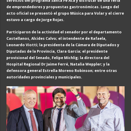
servicios del programa Santa Fe Acá y disfrutar de una feria
de emprendedores y propuestas gastronómicas. Luego del
acto oficial se presentó el grupo Música para Volar y el cierre
estuvo a cargo de Jorge Rojas.
Participaron de la actividad el senador por el departamento
Castellanos, Alcides Calvo; el intendente de Rafaela,
Leonardo Viotti; la presidenta de la Cámara de Diputados y
Diputadas de la Provincia, Clara García; el presidente
provisional del Senado, Felipe Michlig; la directora del
Hospital Regional Dr Jaime Ferré, Natalia Weppler; y la
defensora general Estrella Moreno Robinson; entre otras
autoridades provinciales y municipales.