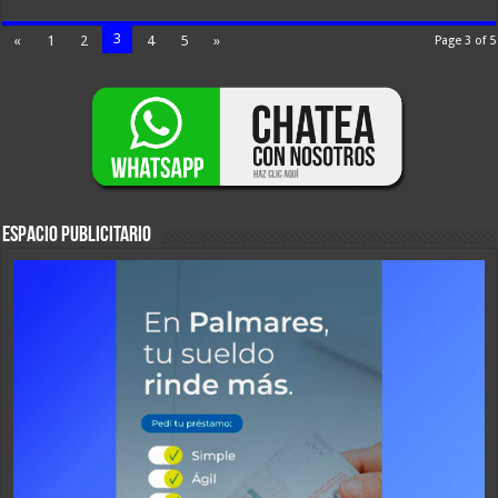
3
«
1
2
4
5
»
Page 3 of 5
ESPACIO PUBLICITARIO