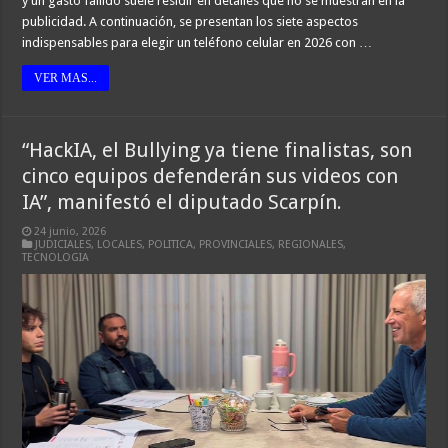
y un gasto fallido suele residir en detalles que no se muestran en la
publicidad. A continuación, se presentan los siete aspectos
indispensables para elegir un teléfono celular en 2026 con …
VER MAS...
“HackIA, el Bullying ya tiene finalistas, son
cinco equipos defenderán sus videos con
IA”, manifestó el diputado Scarpín.
24 junio, 2026
JUDICIALES
,
LOCALES
,
POLITICA
,
PROVINCIALES
,
REGIONALES
,
TECNOLOGIA