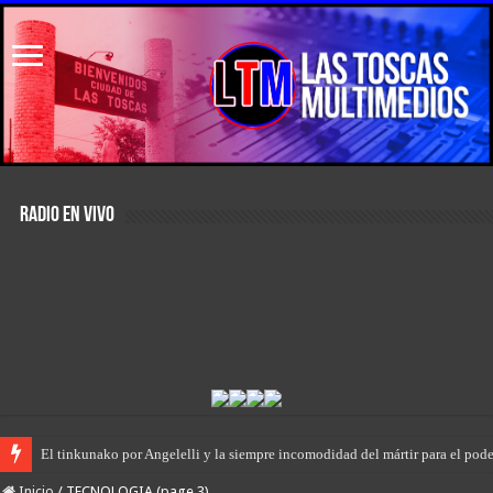
RADIO EN VIVO
El primer encuentro de “Rodanteros del Jaaukanigás”, se presentó en la mu
Inicio
/
TECNOLOGIA (page 3)