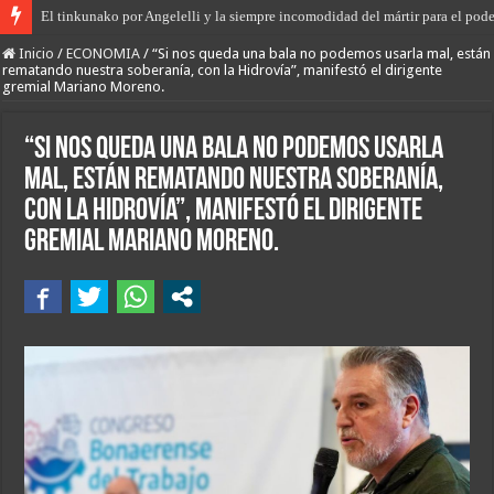
El tinkunako por Angelelli y la siempre incomodidad del mártir para el pode
El primer encuentro de “Rodanteros del Jaaukanigás”, se presentó en la mu
Inicio
/
ECONOMIA
/
“Si nos queda una bala no podemos usarla mal, están
rematando nuestra soberanía, con la Hidrovía”, manifestó el dirigente
gremial Mariano Moreno.
“Si nos queda una bala no podemos usarla
mal, están rematando nuestra soberanía,
con la Hidrovía”, manifestó el dirigente
gremial Mariano Moreno.