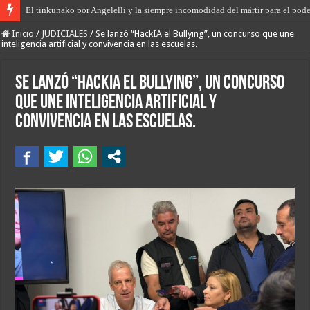
El tinkunako por Angelelli y la siempre incomodidad del mártir para el pode
El primer encuentro de “Rodanteros del Jaaukanigás”, se presentó en la mu
Inicio
/
JUDICIALES
/
Se lanzó “HackIA el Bullying”, un concurso que une
inteligencia artificial y convivencia en las escuelas.
Se lanzó “HackIA el Bullying”, un concurso
que une inteligencia artificial y
convivencia en las escuelas.