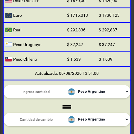
Dólar Oficial +
$ 1470,00
$ 1520,00
Euro
$ 1716,013
$ 1730,123
Real
$ 292,836
$ 292,837
Peso Uruguayo
$ 37,247
$ 37,247
Peso Chileno
$ 1,639
$ 1,639
Actualizado: 06/08/2026 13:51:00