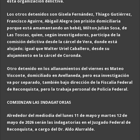
ésta organización delictiva.
Los otros detenidos son Gisela Fernández, Thiago Gutiérrez,
Francisco Aguirre, Abigail Alegre (en prisión domiciliaria
porque está amamantando un bebé), Milton
Julián
Sosa
, de
Las Toscas,
quien, s
egún investigadores, participa
de la
comisión delictiva desde la cárcel d
e Vera, donde está
alojado
; igual que Walter Uriel Caballero, desde su
alojamiento en la cárcel de Coronda.
Otro detenido en los allanamientos del viernes es Mateo
Visconte, domiciliado en Avellaneda, pero esa investigación
va por separado, también bajo dirección de la Fiscalía Federal
de Reconquista, pero la trabaja personal de Policía Federal.
COMIENZAN LAS INDAGATORIAS
Alrededor del mediodía del
lunes
11 de mayo
y martes
12 de
mayo de 2026
serán las indagatorias en el Juzgado Federal de
Reconquista, a cargo del Dr. Aldo Alurralde.