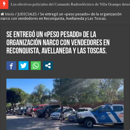
Los efectivos policiales del Comando Radioeléctrico de Villa Ocampo detu
El desarrollo del norte, “más producción, más empleo y más oportunidades”, 
Inicio
/
JUDICIALES
/
Se entregó un «peso pesado» de la organización
narco con vendedores en Reconquista, Avellaneda y Las Toscas.
Se entregó un «peso pesado» de la
organización narco con vendedores en
Reconquista, Avellaneda y Las Toscas.