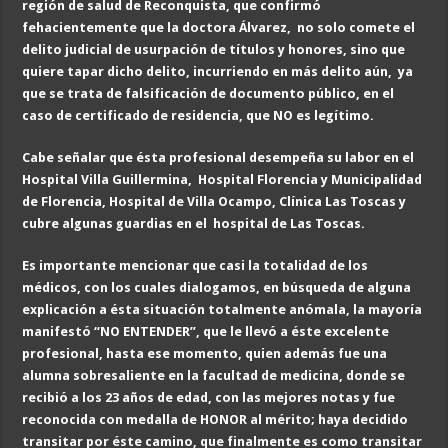
región de salud de
Rec
onquista, que confirmó
fehacientemente que la doctora Álvarez, no solo comete el
delito judicial de
usurpación de títulos y h
onores, sino que
quiere tapar dicho delito, incurriendo en más delito
a
ún, ya
que se trata de falsificación de documento público, en el
caso de
c
ertificado de residencia, que NO es legítimo.
Cabe señalar que ésta profesional desempeña su labor en el
Hospital Villa Guillermina
,
Hospital Flo
rencia y M
unicipalidad
de Florencia,
Hospital
de Villa Ocampo,
Clínica Las Toscas
y
cubre algunas guardias en el hospital de Las Toscas.
Es importante mencionar que casi la totalidad de los
médicos, con los cuales dialogamos, en búsqueda de alguna
explicación a ésta situación totalmente anómala, la mayoría
manifestó “NO ENTENDER”, que le llevó a éste excelente
profesional, hasta ese momento, quien además fue una
alumna sobresaliente en la facultad de medicina, donde se
recibió a los 23 años de edad, con las mejores notas y fue
reconocida con medalla de HONOR al mérito; haya decidido
transitar por éste camino, que finalmente es como transitar