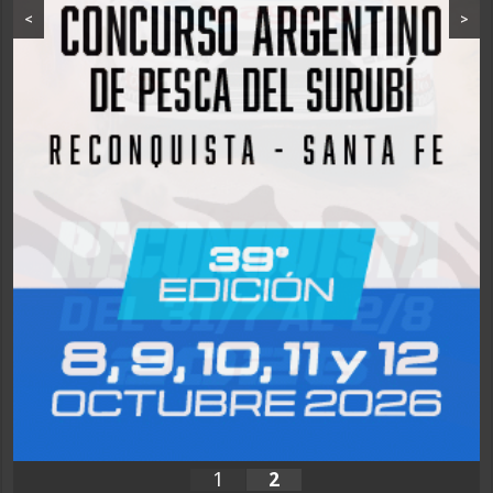
<
>
1
2