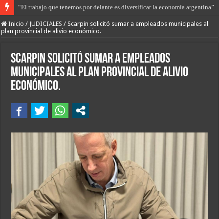
“El trabajo que tenemos por delante es diversificar la economía argentina”.
Libertad con restricciones para Gerardo Sequeira que apuñaló a Maca Esqui
Inicio
/
JUDICIALES
/
Scarpin solicitó sumar a empleados municipales al
plan provincial de alivio económico.
Scarpin solicitó sumar a empleados
municipales al plan provincial de alivio
económico.