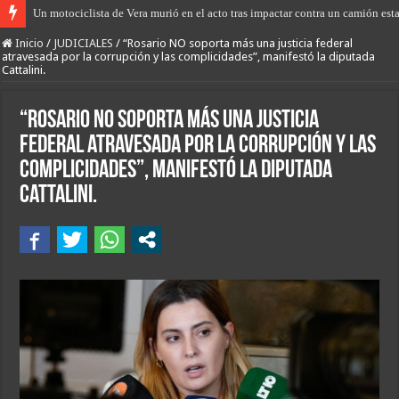
Un motociclista de Vera murió en el acto tras impactar contra un camión est
“Los Pumas” de San Javier, en una rápida actuación, lograron abortar el robo 
Inicio
/
JUDICIALES
/
“Rosario NO soporta más una justicia federal
atravesada por la corrupción y las complicidades”, manifestó la diputada
Cattalini.
“Rosario NO soporta más una justicia
federal atravesada por la corrupción y las
complicidades”, manifestó la diputada
Cattalini.