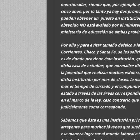
mencionadas, siendo que, por ejemplo en
cinco años, por lo tanto ya hay dos prom
pueden obtener un puesto en institucione
obtenido NO está avalado por el ministe
ministerio de educación de ambas provi
Por ello y para evitar tamaño defalco a l
Corrientes, Chaco y Santa Fe, se les solic
es de donde proviene ésta institución, q
dicha casa de estudios, que normalice di
la juventud que realizan muchos esfuerzo
dicha institución por mes de clases, la m
más el tiempo de cursado y el cumplimien
estado a través de las áreas correspond
en el marco de la ley, caso contrario que
judicialmente como corresponde.
Sabemos que ésta es una institución priv
atrayente para muchos jóvenes que sueñan
esa manera ingresar al mundo laboral a t