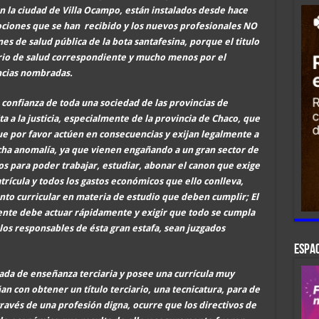
 la ciudad de Villa Ocampo, están instalados desde hace
ociones que se han recibido y los nuevos profesionales NO
s de salud pública de la bota santafesina, porque el titulo
rio de salud correspondiente y mucho menos por el
ncias nombradas.
a confianza de toda una sociedad de las provincias de
ita a la justicia, especialmente de la provincia de Chaco, que
ue por favor actúen en consecuencias y exijan legalmente a
cha anomalía, ya que vienen engañando a un gran sector de
s para poder trabajar, estudiar, abonar el canon que exige
atrícula y todos los gastos económicos que ello conlleva,
to curricular en materia de estudio que deben cumplir; El
iente debe actuar rápidamente y exigir que todo se cumpla
 los responsables de ésta gran estafa, sean juzgados
ESPAC
ada de enseñanza terciaria y posee una currícula muy
 con obtener un título terciario, una tecnicatura, para de
ravés de una profesión digna, ocurre que los directivos de