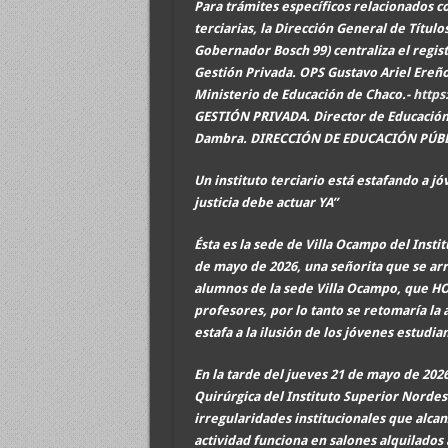
Para trámites específicos relacionados con
terciarias, la Dirección General de Títul
Gobernador Bosch 99) centraliza el regist
Gestión Privada. OPS Gustavo Ariel Ereño
Ministerio de Educación de Chaco.-
https
GESTIÓN PRIVADA. Director de Educación 
Dambra. DIRECCIÓN DE EDUCACIÓN PÚBL
Un instituto terciario está estafando a j
justicia debe actuar YA”
Ésta es la sede de Villa Ocampo del Instit
de mayo de 2026, una señorita que se arrog
alumnos de la sede Villa Ocampo, que H
profesores, por lo tanto se retomaría la
estafa a la ilusión de los jóvenes estudia
En la tarde del jueves 21 de mayo de 202
Quirúrgica del Instituto Superior Nordest
irregularidades institucionales que alca
actividad funciona en salones alquilados 