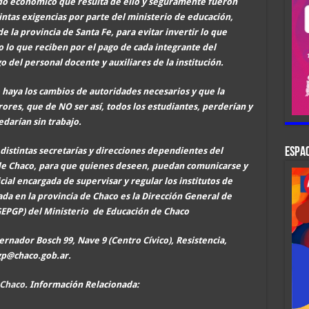
tado económico que resulta de ello y seguramente fueron
ntas exigencias por parte del ministerio de educación,
e la provincia de Santa Fe, para evitar invertir lo que
 lo que reciben por el pago de cada integrante del
o del personal docente y auxiliares de la institución.
e haya los cambios de autoridades necesarios y que la
rores, que de NO ser así, todos los estudiantes, perderían y
darían sin trabajo.
ESPAC
distintas secretarías y direcciones dependientes del
 de Chaco, para que quienes deseen, puedan comunicarse y
ial encargada de supervisar y regular los institutos de
ada en la provincia
de Chaco
es la Dirección General de
GEPGP)
del Ministerio
de Educación de Chaco
rnador Bosch 99, Nave 9 (Centro Cívico), Resistencia,
gp@chaco.gob.ar.
 Chaco
. Información Relacionada: