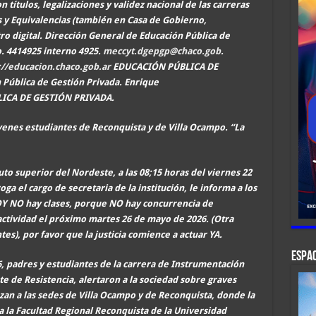
 títulos, legalizaciones y validez nacional de las carreras
os y Equivalencias (también en Casa de Gobierno,
ro digital. Dirección General de Educación Pública de
. 4414925 interno 4925.
meccyt.dgepgp@chaco.gob
.
://educacion.chaco.gob.ar
EDUCACIÓN PÚBLICA DE
Pública de Gestión Privada. Enrique
ICA DE GESTIÓN PRIVADA.
óvenes estudiantes de Reconquista y de Villa Ocampo. “La
uto superior del Nordeste, a las 08;15 horas del viernes 22
a el cargo de secretaria de la institución, le informa a los
OY NO hay clases, porque NO hay concurrencia de
 actividad el próximo martes 26 de mayo de 2026. (Otra
ntes), por favor que la justicia comience a actuar YA.
ESPAC
6, padres y estudiantes de la carrera de Instrumentación
e de Resistencia, alertaron a la sociedad sobre graves
nzan a las sedes de Villa Ocampo y de Reconquista, donde la
a la Facultad Regional Reconquista de la Universidad