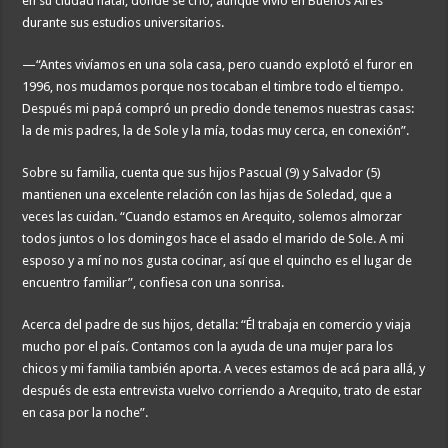
en su ciudad natal, donde se crió, aunque vivió en Buenos Aires
durante sus estudios universitarios.
—“Antes vivíamos en una sola casa, pero cuando explotó el furor en
1996, nos mudamos porque nos tocaban el timbre todo el tiempo.
Después mi papá compró un predio donde tenemos nuestras casas:
la de mis padres, la de Sole y la mía, todas muy cerca, en conexión”.
Sobre su familia, cuenta que sus hijos Pascual (9) y Salvador (5)
mantienen una excelente relación con las hijas de Soledad, que a
veces las cuidan. “Cuando estamos en Arequito, solemos almorzar
todos juntos o los domingos hace el asado el marido de Sole. A mi
esposo y a mí no nos gusta cocinar, así que el quincho es el lugar de
encuentro familiar”, confiesa con una sonrisa.
Acerca del padre de sus hijos, detalla: “Él trabaja en comercio y viaja
mucho por el país. Contamos con la ayuda de una mujer para los
chicos y mi familia también aporta. A veces estamos de acá para allá, y
después de esta entrevista vuelvo corriendo a Arequito, trato de estar
en casa por la noche”.