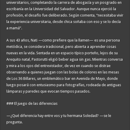
universitarios, completando la carrera de abogacía y un posgrado en
escribanía en la Universidad del Salvador. Aunque nunca ejerció la
profesión, el desafío fue deliberado. Según comenta, “necesitaba vivir
la experiencia universitaria, desde chica soñaba con eso y se lo decía
a mamá”.
A sus 43 años, Nati —como prefiere que la llamen— es una persona
metódica, se considera tradicional, pero abierta a aprender cosas
nuevas en la vida. Sentada en un espacio típico porteño, lejos de su
Arequito natal, Pastorutti eligió beber agua sin gas. Mientras conversa
y mira a los ojos del entrevistador, de vez en cuando se distrae
observando a quienes juegan con las bolas de colores en las mesas
de Los 36 Billares, un emblemático bar en Avenida de Mayo, donde
luego posará con entusiasmo para fotografías, rodeada de antiguas
lámparas y paredes que evocan tiempos pasados.
### El juego de las diferencias
—¿Qué diferencia hay entre vos y tu hermana Soledad? —se le
pregunta.