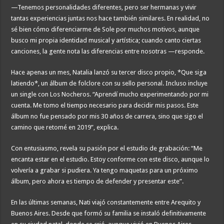
—Tenemos personalidades diferentes, pero ser hermanas y vivir
tantas experiencias juntas nos hace también similares. En realidad, no
sé bien cómo diferenciarme de Sole por muchos motivos, aunque
busco mi propia identidad musical y artística; cuando canto ciertas
canciones, la gente nota las diferencias entre nosotras —responde.
Hace apenas un mes, Natalia lanzó su tercer disco propio, *Que siga
latiendo*, un álbum de folclore con su sello personal. Incluso incluye
un single con Los Nocheros. “Aprendí mucho experimentando por mi
cuenta. Me tomo el tiempo necesario para decidir mis pasos. Este
álbum no fue pensado por mis 30 años de carrera, sino que sigo el
camino que retomé en 2019”, explica.
Con entusiasmo, revela su pasión por el estudio de grabación: “Me
encanta estar en el estudio. Estoy conforme con este disco, aunque lo
volvería a grabar si pudiera. Ya tengo maquetas para un próximo
álbum, pero ahora es tiempo de defender y presentar este”.
En las últimas semanas, Nati viajó constantemente entre Arequito y
Buenos Aires. Desde que formó su familia se instaló definitivamente