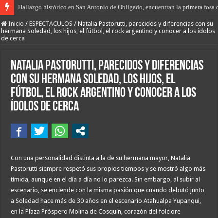
Hallazgo histórico en San Antonio de Obligado, encuentran la primera fosa 
“Prisión domiciliaria” para el envenenador-vendedor de drogas de Las Tosc
Inicio
/
ESPECTACULOS
/
Natalia Pastorutti, parecidos y diferencias con su
hermana Soledad, los hijos, el fútbol, el rock argentino y conocer a los ídolos
de cerca
Natalia Pastorutti, parecidos y diferencias
con su hermana Soledad, los hijos, el
fútbol, el rock argentino y conocer a los
ídolos de cerca
Con una personalidad distinta a la de su hermana mayor, Natalia
Pastorutti siempre respetó sus propios tiempos y se mostró algo más
tímida, aunque en el día a día no lo parezca. Sin embargo, al subir al
escenario, se enciende con la misma pasión que cuando debutó junto
a Soledad hace más de 30 años en el escenario Atahualpa Yupanqui,
en la Plaza Próspero Molina de Cosquín, corazón del folclore