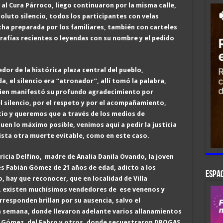
al Cura Párroco, liego continuaron por la misma calle,
soluto silencio, todos los participantes con velas
cha preparada por los familiares, también con carteles
rafías recientes o leyendas con su nombre y el pedido
or de la histórica plaza central del pueblo,
a, el silencio era “atronador”, allí tomó la palabra,
uien manifestó su profundo agradecimiento por
 silencio, por el respeto y por el acompañamiento,
cio y queremos que a través de los medios de
uen lo máximo posible, venimos aquí a pedir la justicia
sta otra muerte evitable, como en este caso.
icia Delfino, madre de Analía Danila Ovando, la joven
es Fabián Gómez de 21 años de edad, adicto a los
ESPAC
, hay que reconocer, que en localidad de Villa
s, existen muchísimos vendedores de ese venenos y
responden brillan por su ausencia, salvo el
 semana, donde llevaron adelante varios allanamientos
z, Gómez, del Fabro y otros, donde secuestraron DROGAS