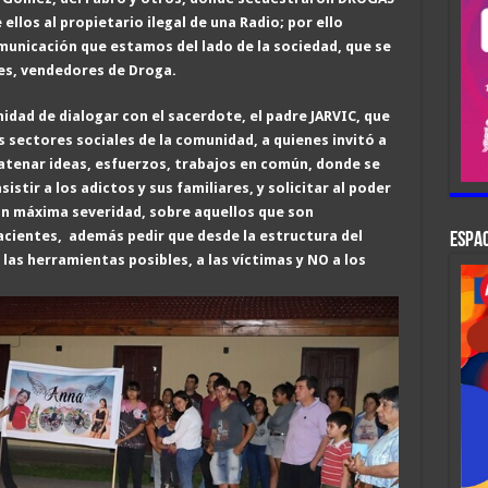
ellos al propietario ilegal de una Radio; por ello
municación que estamos del lado de la sociedad, que se
es, vendedores de Droga.
nidad de dialogar con el sacerdote, el padre JARVIC, que
sectores sociales de la comunidad, a quienes invitó a
catenar ideas, esfuerzos, trabajos en común, donde se
stir a los adictos y sus familiares, y solicitar al poder
 con máxima severidad, sobre aquellos que son
cientes, además pedir que desde la estructura del
ESPAC
 las herramientas posibles, a las víctimas y NO a los