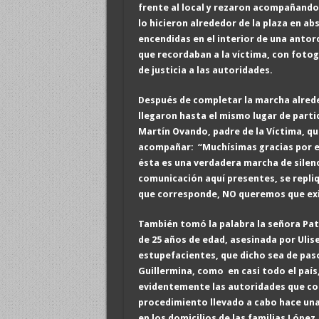
frente al local y rezaron acompañando 
lo hicieron alrededor de la plaza en ab
encendidas en el interior de una antor
que recordaban a la víctima, con fotog
de justicia a las autoridades.
Después de completar la marcha alreded
llegaron hasta el mismo lugar de partid
Martín Ovando, padre de la Víctima, q
acompañar: “Muchísimas gracias por el
ésta es una verdadera marcha de silen
comunicación aquí presentes, se repliq
que corresponde, NO queremos que exi
También tomó la palabra la señora Patr
de 25 años de edad, asesinada por Ulis
estupefacientes, que dicho sea de paso
Guillermina, como en casi todo el paí
evidentemente las autoridades que cor
procedimiento llevado a cabo hace una
en los domicilios de las familias Lópe