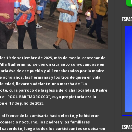
ESPAC
oles 19 de setiembre de 2025, más de medio centenar de
 Villa Guillermina, se dieron cita auto convocándose en
isaría 8va de ese pueblo y allí encabezados por la madre
de ocho años, las hermanas y los tíos de quien en vida
de edad, llevaron adelante una marcha de “La
e, cura párroco de la iglesia de dicha localidad, Padre
sta el POOL-BAR “MOROCCO”, cuya propietaria era la
 el 17 de julio de 2025.
al frente de la comisaría hacia el este, y lo hicieron
 comercio nocturno, los padres y los familiares
ESPAC
l sacerdote, luego todos los participantes se ubicaron