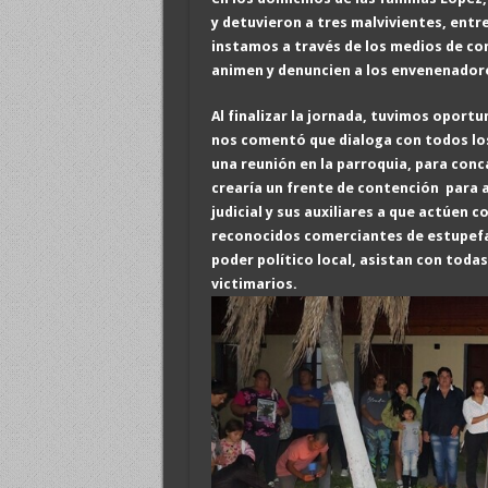
y detuvieron a tres malvivientes, entre 
instamos a través de los medios de co
animen y denuncien a los envenenador
Al finalizar la jornada, tuvimos oportu
nos comentó que dialoga con todos los 
una reunión en la parroquia, para con
crearía un frente de contención para asi
judicial y sus auxiliares a que actúen
reconocidos comerciantes de estupefa
poder político local, asistan con todas
victimarios.