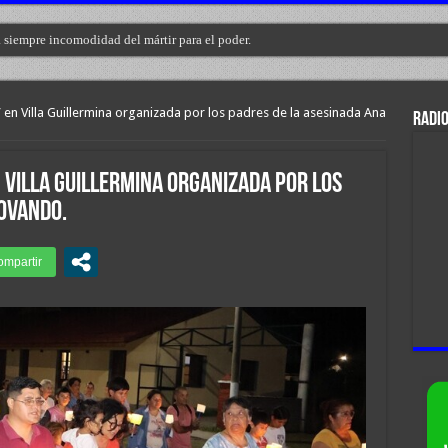
a siempre incomodidad del mártir para el poder.
eros del Jaaukanigás”, se presentó en la municipalidad de Reconquista.
 en Villa Guillermina organizada por los padres de la asesinada Ana
RADIO
 Villa Guillermina organizada por los
 Ovando.