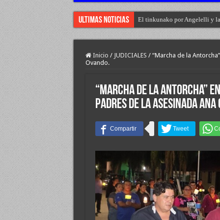
Ultimas Noticias
El tinkunako por Angelelli y l
El primer encuentro de “Rodant
Inicio
/
JUDICIALES
/
“Marcha de la Antorcha”
Ovando.
“Marcha de la Antorcha” en
padres de la asesinada Ana