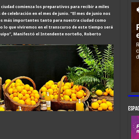
 ciudad comienza los preparativos para recibir a miles
s de celebración en el mes de
junio.
“El mes de junio nos
tos más importantes tanto para nuestra ciudad como
o lo que viviremos en el transcurso de este tiempo será
quipo”, Manifestó
el Intendente
norteño, Roberto
ESPAC