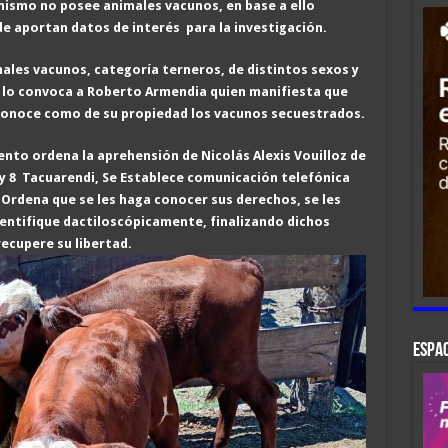
 mismo no posee
animales vacunos, en base a ello
e aportan datos de
interés para la investigación
.
ales vacunos
, categoría
terneros, de
distintos sexos y
 lo convoca a
Roberto Armendia
quien manifiesta
que
reconoce como de su propiedad los vacunos secuestrado
s
.
miento ordena
la aprehensión de Nicolás Alexis
Vouilloz de
 y 8 Tacuarendi,
Se Establece comunicación telefónica
, Ordena que
se les haga conocer sus derechos, se les
identifique dactiloscópicamente, finalizando dichos
recupere su libertad.
ESPAC