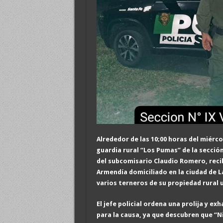
Alrededor de las 10;00 horas del miércol
guardia rural “Los Pumas” de la secció
del subcomisario Claudio Romero, reci
Armendía domiciliado en la ciudad de L
varios terneros de su propiedad rural
El jefe policial ordena una prolija y e
para la causa, ya
que
descubren que
“N