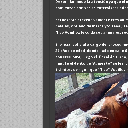
Deker, llamando la atención ya que el
comienzan con varias entrevistas
dónd
Secuestran preventivamente tres
anim
pelajes, orejano de marca y/o señal, se
Nico Vouilloz le cuida sus animales, 
El oficial policial a cargo del procedi
36 años de edad, domicili
ado en calle 6
con 0800
-MPA, luego
el fiscal de turno
impute el delito de “Abigeato” se les 
trámites de rigor, que “Nico”
Vouilloz 