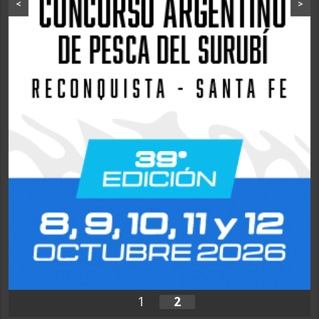
<
>
1
2