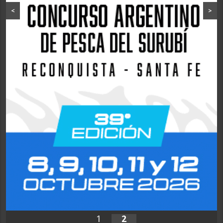
<
>
1
2