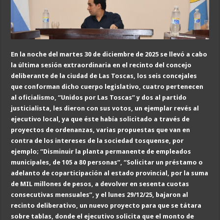
En la noche del martes 30 de diciembre de 2025 se llevó a cabo
la última sesión extraordinaria en el recinto del concejo
deliberante de la ciudad de Las Toscas, los seis concejales
que conforman dicho cuerpo legislativo, cuatro pertenecen
al oficialismo, “Unidos por Las Toscas” y dos al partido
justicialista, les dieron con sus votos, un ejemplar revés al
ejecutivo local, ya que éste había solicitado a través de
proyectos de ordenanzas, varias propuestas que van en
contra de los intereses de la sociedad tosquense, por
ejemplo; “Disminuir la planta permanente de empleados
municipales, de 105 a 80 personas”, “Solicitar un préstamo o
adelanto de coparticipación al estado provincial, por la suma
de MIL millones de pesos, a devolver en sesenta cuotas
consecutivas mensuales”, y el lunes 29/12/25, bajaron al
recinto deliberativo, un nuevo proyecto para que se tátara
sobre tablas, donde el ejecutivo solicita que el monto de