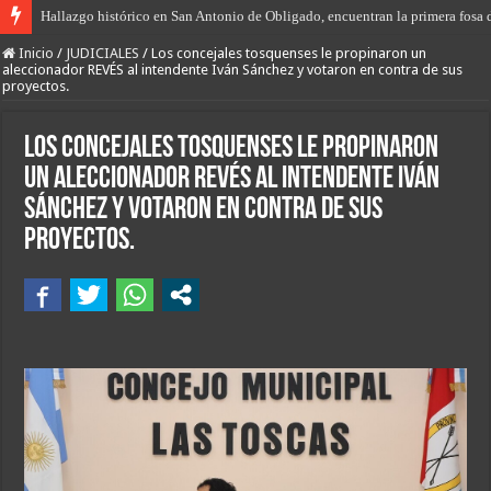
Hallazgo histórico en San Antonio de Obligado, encuentran la primera fosa 
“Prisión domiciliaria” para el envenenador-vendedor de drogas de Las Tosc
Inicio
/
JUDICIALES
/
Los concejales tosquenses le propinaron un
aleccionador REVÉS al intendente Iván Sánchez y votaron en contra de sus
proyectos.
Los concejales tosquenses le propinaron
un aleccionador REVÉS al intendente Iván
Sánchez y votaron en contra de sus
proyectos.