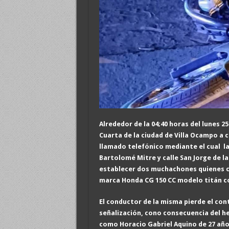
Alrededor de la 04;40 horas del lunes 25
Cuarta de la ciudad de Villa Ocampo a
llamado telefónico mediante el cual la 
Bartolomé Mitre y calle San Jorge de l
establecer dos muchachones quienes c
marca Honda CG 150 CC modelo titán co
El conductor de la misma pierde el con
señalización, cono consecuencia del he
como Horacio Gabriel Aquino de 27 año