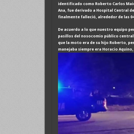
identificado como Roberto Carlos Maid
Ana, fue derivado a Hospital Central d
finalmente falleció
, alrededor de las 0
De acuerdo a lo que nuestro equipo per
pasillos del nosocomio público centra
que la moto era de su hijo Roberto, pe
manejaba siempre era Horacio Aquino, 