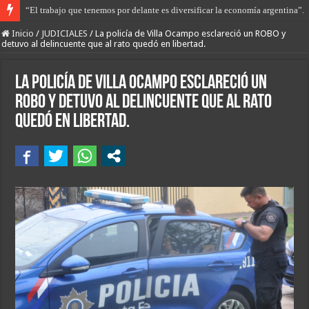
“El trabajo que tenemos por delante es diversificar la economía argentina”.
Libertad con restricciones para Gerardo Sequeira que apuñaló a Maca Esqui
Inicio
/
JUDICIALES
/
La policía de Villa Ocampo esclareció un ROBO y
detuvo al delincuente que al rato quedó en libertad.
La policía de Villa Ocampo esclareció un
ROBO y detuvo al delincuente que al rato
quedó en libertad.