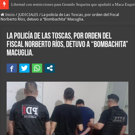
Libertad con restricciones para Gerardo Sequeira que apuñaló a Maca Esqui
La policía de Villa Ocampo esclareció un robo calificado, un Hurto y otros h
Inicio
/
JUDICIALES
/
La policía de Las Toscas, por orden del Fiscal
Norberto Ríos, detuvo a “Bombachita” Macuglia.
La policía de Las Toscas, por orden del
Fiscal Norberto Ríos, detuvo a “Bombachita”
Macuglia.