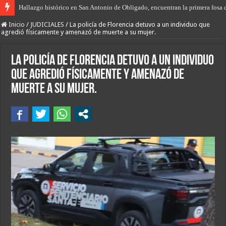
Hallazgo histórico en San Antonio de Obligado, encuentran la primera fosa 
“Prisión domiciliaria” para el envenenador-vendedor de drogas de Las Tosc
Inicio
/
JUDICIALES
/
La policía de Florencia detuvo a un individuo que
agredió físicamente y amenazó de muerte a su mujer.
La policía de Florencia detuvo a un individuo
que agredió físicamente y amenazó de
muerte a su mujer.