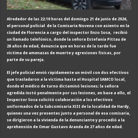
Alrededor de las 22;
10 horas
del domingo 21 de junio de 2026
,
el
personal
policial
de l
a Comisaria Novena con asiento en la
ciudad de Florencia a cargo del inspector Enzo Sosa,
recibió
un llamado telefónico, donde la señora
Estefanía Pittau de
28 años
de edad, denuncia
que en horas de la tarde fue
víctima de amenazas de muerte y agresiones físicas, por
parte de su pareja.
El jefe policial envió rápidamente un móvil con dos efectivos
que trasladaron a la víctima hasta
el Hospital SAMCO local
,
donde el médico de turno dictaminó lesiones; la señora
agredida instó penalmente por sus lesiones, en base a ello, el
Inspector Sosa
solicitó colaboración a
los efectivos
uniformados de la
Subcomisaria XIII de la localidad de Hardy,
quienes una vez presentes junto a personal de esa comisaria,
se dirigieron a la vivienda de la denunciante y p
rocedió a la
aprehensión de Omar Gustavo Aranda
de 27 años
de edad
.