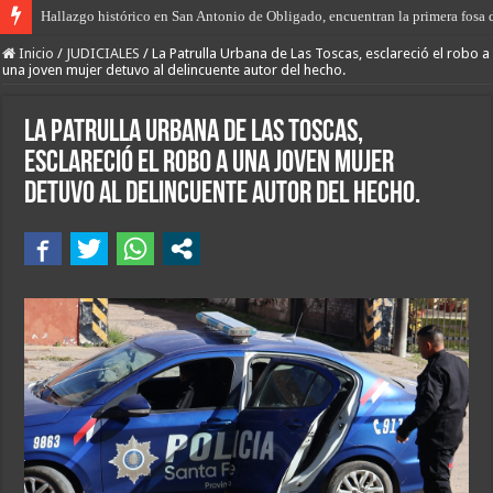
Hallazgo histórico en San Antonio de Obligado, encuentran la primera fosa 
“Prisión domiciliaria” para el envenenador-vendedor de drogas de Las Tosc
Inicio
/
JUDICIALES
/
La Patrulla Urbana de Las Toscas, esclareció el robo a
una joven mujer detuvo al delincuente autor del hecho.
La Patrulla Urbana de Las Toscas,
esclareció el robo a una joven mujer
detuvo al delincuente autor del hecho.