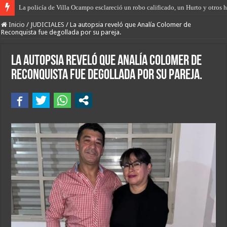
La policía de Villa Ocampo esclareció un robo calificado, un Hurto y otros h
Hallazgo histórico en San Antonio de Obligado, encuentran la primera fosa 
Inicio
/
JUDICIALES
/
La autopsia reveló que Analía Colomer de
Reconquista fue degollada por su pareja.
La autopsia reveló que Analía Colomer de
Reconquista fue degollada por su pareja.