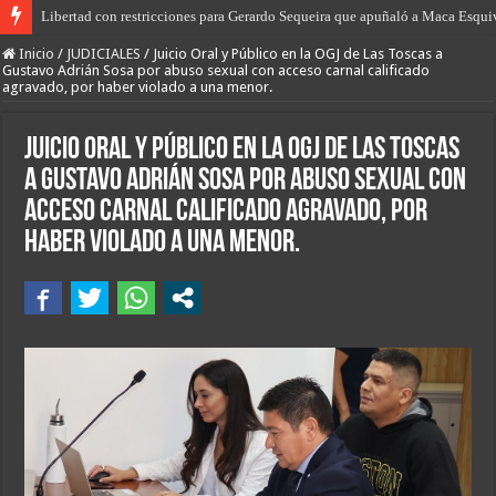
Libertad con restricciones para Gerardo Sequeira que apuñaló a Maca Esqui
La policía de Villa Ocampo esclareció un robo calificado, un Hurto y otros h
Inicio
/
JUDICIALES
/
Juicio Oral y Público en la OGJ de Las Toscas a
Gustavo Adrián Sosa por abuso sexual con acceso carnal calificado
agravado, por haber violado a una menor.
Juicio Oral y Público en la OGJ de Las Toscas
a Gustavo Adrián Sosa por abuso sexual con
acceso carnal calificado agravado, por
haber violado a una menor.