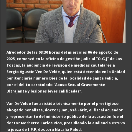
Alrededor de las 08;30 horas del miércoles 06 de agosto de
2025, comenzó en la oficina de gestión judicial “O.G.J” de Las
Toscas, la audiencia de revisión de medidas cautelares a
Sergio Agustín Ven De Velde, quien está detenido en la Unidad
penitenciaria número Diez de la localidad de Santa Felicia,
por el delito caratulado “Abuso Sexual Gravemente
Ultrajante y lesiones leves calificadas”.
Van De Velde fue asistido técnicamente por el prestigioso
abogado penalista, doctor Juan José Fáriz, el fiscal acusador
y representante del ministerio público de la acusación fue el
doctor Norberto Carlos Ríos, presidiendo la audiencia estuvo
la jueza de I.P.P, doctora Natalia Palud.