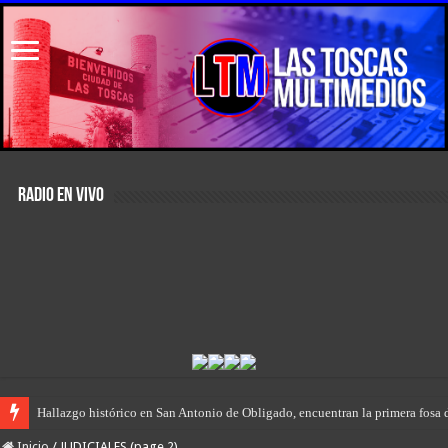
RADIO EN VIVO
“Prisión domiciliaria” para el envenenador-vendedor de drogas de Las Tosc
Inicio
/
JUDICIALES (page 2)