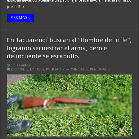
estaban llevando adelante un patrullaje preventivo en lancha Puma IX,
por el Rio …
VER MAS...
En Tacuarendí buscan al “Hombre del rifle”,
lograron secuestrar el arma, pero el
delincuente se escabulló.
6 días antes
JUDICIALES
,
LOCALES
,
POLICIALES
,
PROVINCIALES
,
REGIONALES