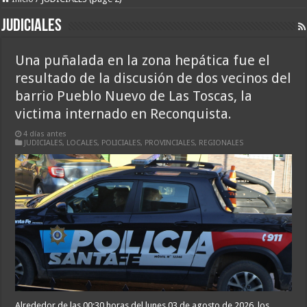
JUDICIALES
Una puñalada en la zona hepática fue el
resultado de la discusión de dos vecinos del
barrio Pueblo Nuevo de Las Toscas, la
victima internado en Reconquista.
4 días antes
JUDICIALES
,
LOCALES
,
POLICIALES
,
PROVINCIALES
,
REGIONALES
Alrededor de las 00;30 horas del lunes 03 de agosto de 2026, los