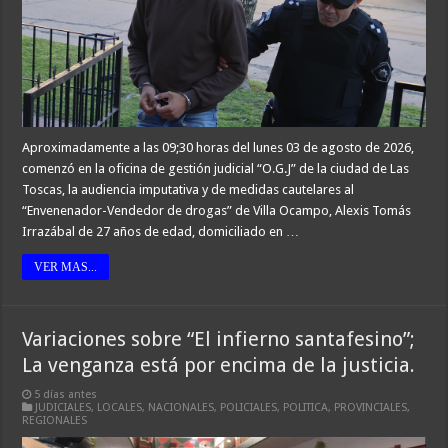
Aproximadamente a las 09;30 horas del lunes 03 de agosto de 2026,
comenzó en la oficina de gestión judicial “O.G.J” de la ciudad de Las
Toscas, la audiencia imputativa y de medidas cautelares al
“Envenenador-Vendedor de drogas” de Villa Ocampo, Alexis Tomás
Irrazábal de 27 años de edad, domiciliado en …
VER MAS...
Variaciones sobre “El infierno santafesino”;
La venganza está por encima de la justicia.
5 días antes
JUDICIALES
,
LOCALES
,
NACIONALES
,
POLICIALES
,
POLITICA
,
PROVINCIALES
,
REGIONALES