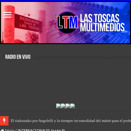
RADIO EN VIVO
El primer encuentro de “Rodanteros del Jaaukanigás”, se presentó en la mu
Inicio
/
INTERNACIONALES (page 8)