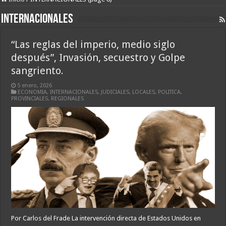
INTERNACIONALES
“Las reglas del imperio, medio siglo
después”, Invasión, secuestro y Golpe
sangriento.
5 enero, 2026
ECONOMIA
,
INTERNACIONALES
,
JUDICIALES
,
LOCALES
,
POLITICA
,
PROVINCIALES
,
REGIONALES
Por Carlos del Frade La intervención directa de Estados Unidos en