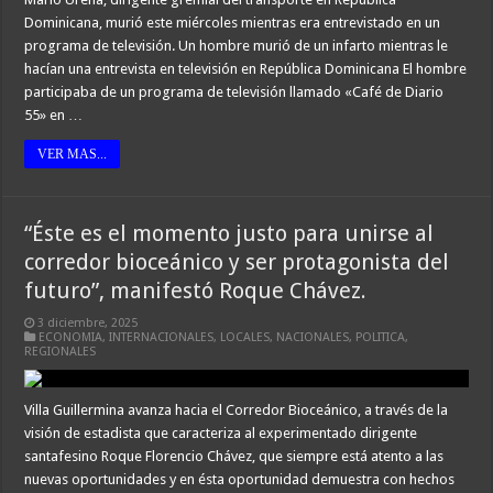
Dominicana, murió este miércoles mientras era entrevistado en un
programa de televisión. Un hombre murió de un infarto mientras le
hacían una entrevista en televisión en República Dominicana El hombre
participaba de un programa de televisión llamado «Café de Diario
55» en …
VER MAS...
“Éste es el momento justo para unirse al
corredor bioceánico y ser protagonista del
futuro”, manifestó Roque Chávez.
3 diciembre, 2025
ECONOMIA
,
INTERNACIONALES
,
LOCALES
,
NACIONALES
,
POLITICA
,
REGIONALES
Villa Guillermina avanza hacia el Corredor Bioceánico, a través de la
visión de estadista que caracteriza al experimentado dirigente
santafesino Roque Florencio Chávez, que siempre está atento a las
nuevas oportunidades y en ésta oportunidad demuestra con hechos