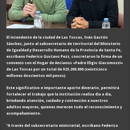
El intendente de la ciudad de Las Toscas, Iván Gastón
Sánchez, junto al subsecretario de territorial d
el Ministerio
de Igualdad y Desarrollo Humano de la Provincia de Santa Fe,
escribano Federico Gustavo Pezz, concretaron
la firma de un
convenio con el Hogar de Ancianos «Padre Eligio Giacomozzi»
de Las Toscas por un total de $25.200.000 (veinticinco
millones doscientos mil pesos).
Este
significativo e importante
aporte
dinerario,
permitirá
fortalecer el trabajo que la institución realiza día a día,
brindando atención, cuidado y contención a nuestros
adultos mayor
es, quienes merecen todo el
reconocimiento y
acompañamiento.
“
A
través del subsecretario ministerial, escribano Federico