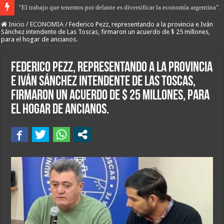
“El trabajo que tenemos por delante es diversificar la economía argentina”.
Libertad con restricciones para Gerardo Sequeira que apuñaló a Maca Esqui
Inicio
/
ECONOMIA
/
Federico Pezz, representando a la provincia e Iván
Sánchez intendente de Las Toscas, firmaron un acuerdo de $ 25 millones,
para el hogar de ancianos.
Federico Pezz, representando a la provincia
e Iván Sánchez intendente de Las Toscas,
firmaron un acuerdo de $ 25 millones, para
el hogar de ancianos.