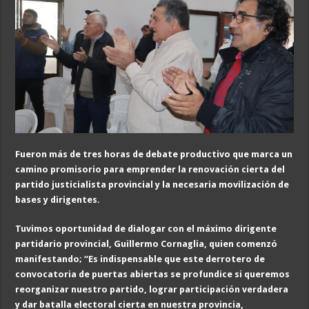
Fueron más de tres
horas de debate productivo que marca un
camino promisorio para emprender la renovación cierta del
partido justicialista provincial y la necesaria movilización de
bases y dirigentes.
Tuvimos oportunidad de dialogar con el máximo dirigente
partidario provincial, Guillermo Cornaglia, quien comenzó
manifestando; “
Es indispensable que este derrotero de
convocatoria de puertas abiertas se profundice si queremos
reorganizar nuestro partido, lograr participación verdadera
y dar batalla electoral cierta en nuestra provincia
,