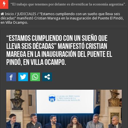
“El trabajo que tenemos por delante es diversificar la economía argentina”.
Libertad con restricciones para Gerardo Sequeira que apuñaló a Maca Esqui
Inicio
/
JUDICIALES
/
“Estamos cumpliendo con un sueño que lleva seis
décadas” manifestó Cristian Marega en la inauguración del Puente El Pindó,
en Villa Ocampo.
“Estamos cumpliendo con un sueño que
lleva seis décadas” manifestó Cristian
Marega en la inauguración del Puente El
Pindó, en Villa Ocampo.