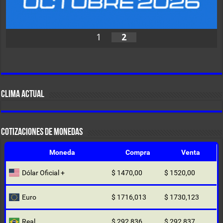
1
2
CLIMA ACTUAL
COTIZACIONES DE MONEDAS
Moneda
Compra
Venta
Dólar Oficial +
$ 1470,00
$ 1520,00
Euro
$ 1716,013
$ 1730,123
Real
$ 292,836
$ 292,837