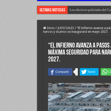
Ultimas Noticias
Los efectivos policiales del 
El desarrollo del norte, “más 
Inicio
/
JUDICIALES
/
“El Infierno avanza a p
narcos y sicarios se inaugurará en mayo 2027.
“El Infierno avanza a pasos
máxima seguridad para narc
2027.