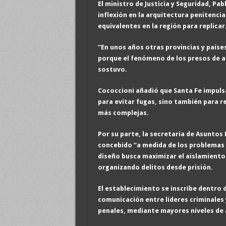
El ministro de Justicia y Seguridad, Pa
inflexión en la arquitectura penitenc
equivalentes en la región para replicar
“En unos años otras provincias y país
porque el fenómeno de los presos de al
sostuvo.
Cococcioni añadió que Santa Fe impuls
para evitar fugas, sino también para 
más complejas.
Por su parte, la secretaria de Asuntos
concebido “a medida de los problemas d
diseño busca maximizar el aislamiento
organizando delitos desde prisión.
El establecimiento se inscribe dentro d
comunicación entre líderes criminales 
penales, mediante mayores niveles de 