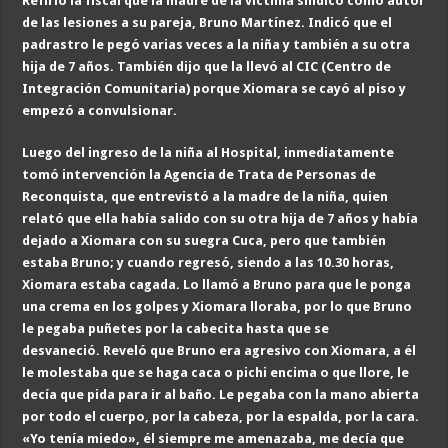
Refirió la fiscal que la madre de la víctima sindicó como autor
de las lesiones a su pareja, Bruno Martínez. Indicó que el
padrastro le pegó varias veces a la niña y también a su otra
hija de 7 años. También dijo que la llevó al CIC (Centro de
Integración Comunitaria) porque Xiomara se cayó al piso y
empezó a convulsionar.
Luego del ingreso de la niña al Hospital, inmediatamente
tomó intervención la Agencia de Trata de Personas de
Reconquista, que entrevistó a la madre de la niña, quien
relató que ella había salido con su otra hija de 7 años y había
dejado a Xiomara con su suegra Cuca, pero que también
estaba Bruno; y cua
ndo regresó, siendo a las 10.30 horas,
Xiomara estaba cagada. Lo llamó a Bruno para que le ponga
una crema en los golpes y Xiomara lloraba, por lo que Bruno
le pegaba puñetes por la cabecita hasta que se
desvaneció. Reveló que Bruno era agresivo con Xiomara, a él
le molestaba que se haga caca o pichi encima o que llore, le
decía que pida para ir al baño. Le pegaba con la mano abierta
por todo el cuerpo, por la cabeza, por la espalda, por la cara.
«Yo tenía miedo», él siempre me amenazaba, me decía que