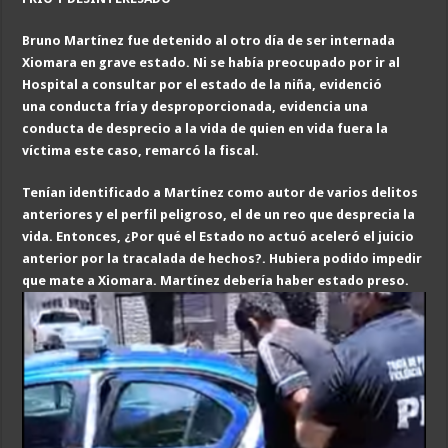
Bruno Martínez fue detenido al otro día de ser internada
Xiomara en grave estado. Ni se había preocupado por ir al
Hospital a consultar por el estado de la niña, evidenció
una conducta fría y desproporcionada, evidencia una
conducta de desprecio a la vida de quien en vida fuera la
víctima este caso, remarcó la fiscal.
Tenían identificado a Martínez como autor de varios delitos
anteriores y el perfil peligroso, el de un reo que desprecia la
vida. Entonces, ¿Por qué el Estado no actuó aceleró el juicio
anterior por la tracalada de hechos?. Hubiera podido impedir
que mate a Xiomara. Martínez debería haber estado preso.