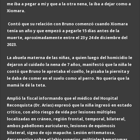
m
e iba a pegar a mí y que a la otra nena
, la iba a dejar como a
Xiomara.
Contó que su relación con Bruno comenzó cuando Xiomara
tenía un año y que empezó a pegarle 15 días antes de la
muerte, aproximadamente entre el 23 y 24 de diciembre del
2023.
La abuela materna de las niñas, a quien luego del homicidio le
dejaron al cuidado la nena de 7 años, manifestó que la niña le
contó que Bruno le apretaba el cuello, le pisaba la piernita y
le daba de comer en el suelo como al perro. No quería que la
mamá le dé la teta.
Amplió la fiscal informando que el médico del Hospital
Reconquista (Dr. Arias) expresó que la niña ingresó en estado
crítico, con alto riesgo de vida por lesiones múltiples
localizadas en cráneo, región frontal, temporal, bilateral,
ambos pabellones auriculares, lesiones de equimosis
bilateral, signo de ojo mapache. Lesión eritematosa,
descamativa sobre el labio superior, múltiples hematomas