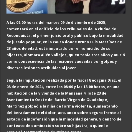
A las 09;00 horas del
martes
0
9 de diciembre d
e 2025,
comenzará en el edificio de los tribunales de la ciudad de
Reconquista,
el primer juicio oral y público bajo la modalidad
de jurado popular
, en la causa donde Bruno Luis Martínez
de
23
años de edad
, está
imputado
por el homicidio de su
hijastra, Xiomara Ailén Vallejos, quien tenía tres años y murió
como consecuencia de las lesiones causadas por golpes y
diversas lesiones atribuidas al joven.
Según la imputación realizada por la fiscal Georgina Díaz, el
0
8 de enero de 2024, entre las 08:00 y las 13:00 horas, en una
habitación de la vivienda de la Manzana 4, lote 23 del
Asentamiento Oeste del Barrio Virgen de Guadalupe,
Martínez golpeó a la niña de forma violenta, aumentando
deliberadamente el dolor, actuando sobre seguro frente al
estado de indefensión que la minoridad genera, y dentro del
contexto de dominación sobre su hijastra, a quien le