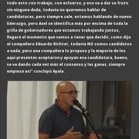
todo esto con trabajo, con esfuerzo, y eso va a dar su fruto
sin ni
nguna duda,
todaví
a no queremos hablar
de
candidaturas, pero siempre sale, estamos hablando de nuevo
liderazgo, pero Axel se i
dentifica más por encima de toda la
gr
illa de gobernadore
s que estamos trabajando juntos,
l
legará el momento que vam
os a tener que decidir,
como dijo
el compañero
Eduardo Richter, todavía NO somos candidatos
a nada, pero una compañera lo propuso y la mayoría de los
aquí presentes aceptaron y apoyan esa candidatura, bueno,
se va dando cada vez más el consenso y las ganas
,
siempre
empieza así
” concluyó Ayala
.