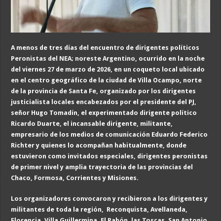
A menos de tres días del encuentro de dirigentes políticos
Peronistas del NEA; noreste Argentino, ocurrido en la noche
del viernes 27 de marzo de 2026, en un coqueto local ubicado
en el centro geográfico de la ciudad de Villa Ocampo,
norte
de la provincia de Santa Fe,
organizado por los dirigentes
justicialista locales encabezados por el presidente del PJ,
señor Hugo Tomadín, el experimentado dirigente político
Ricardo Duarte, el incansable dirigente, militante,
empresario de los medios de comunicación Eduardo Federico
Richter y quienes lo acompañan habitualmente,
donde
estuvieron
como inv
itados especiales,
dirigentes peronistas
de primer nivel y amplia trayectoria
de la
s
provincia
s
del
Chaco, Formosa, Corrientes y Misiones.
Los organizadores convocaron y recibieron a los dirigentes y
militantes de toda la región, Reconquista,
Avellaneda,
Florencia, Villa Guillermina, El Rabón, las Toscas, San Antonio