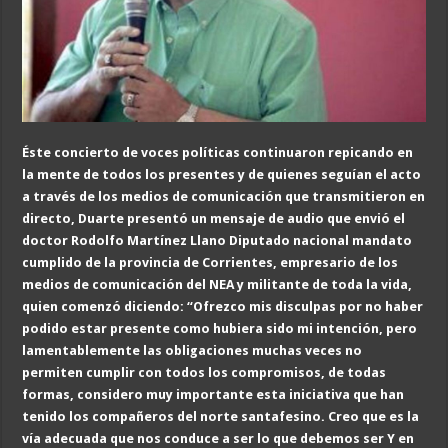
Éste concierto de voces políticas continuaron repicando en
la mente de todos los presentes y de quienes seguían el acto
a través de los medios de comunicación que transmitieron en
directo, Duarte presentó un mensaje de audio que envió el
doctor Rodolfo Martínez Llano Diputado nacional mandato
cumplido de la provincia de Corrientes, empresario de los
medios de comunicación del NEA y militante de toda la vida,
quien comenzó diciendo: “Ofrezco mis
disculpas por no haber
podido estar presente como hubiera sido mi intención, pero
lamentablemente las obligaciones muchas veces no
permiten cump
lir con todos los compromisos, d
e todas
formas, considero muy importante esta iniciativa que han
tenido los compañeros del norte santafesino.
Cre
o que es la
vía adecuada que nos conduce
a ser
lo que debemos ser
Y en