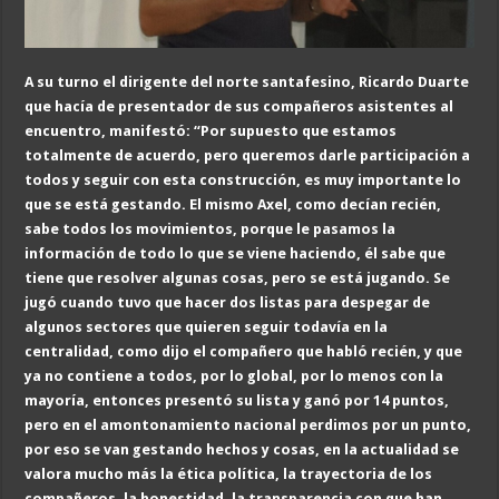
A su turno el dirigente del norte santafesino, Ricardo Duarte
que hacía de presentador de sus compañeros asistentes al
encuentro, manifestó: “Por supuesto que
estamos
totalmente
de acuerdo, pero queremos darle participación a
todos y seguir con esta c
onstrucción,
es muy importante lo
que se está g
estando. El mismo Axel, como
decía
n
recién,
sabe todos los movimientos, porque le pasamos
la
información de todo lo que se viene haciendo,
él sabe
que
tiene que resolver algunas cosas, pero se está jugando. Se
jugó cuando tuvo que hacer dos listas para despegar de
algunos sectores que quieren seguir todavía en la
centralidad, como dijo el compañer
o que habló recién
, y que
ya no contiene a todos, por lo global
, por lo menos con la
mayoría, e
ntonces present
ó su lista y ganó por 14 puntos,
pero en el
amontonamiento nacional perdimos por un punto,
por eso
se van gestando hechos
y cosas, en la actualidad se
valora mucho más la ética
política, la trayectoria de los
compañeros, la honestidad, la transparencia con que han