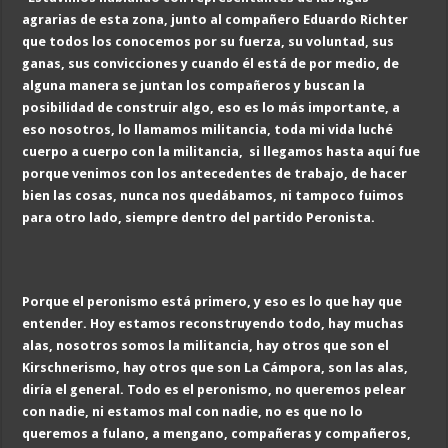
agrarias de esta zona, junto al compañero Eduardo Richter
que todos los conocemos
por su fuerza,
su voluntad, sus
ganas,
sus convicciones
y cuando él
está de por medio, de
alguna manera se juntan los compañeros y buscan l
a
posib
ilidad de construir algo, eso es lo más importante, a
eso n
osot
ros, lo llamamos
militancia, toda mi vida luché
cuerpo a cuerpo
con la militancia,
si llegamos hasta aquí fue
porque venimos con los
antecedentes de trabajo, de hacer
bien las cosas,
nunca nos quedábamos, ni tampoco fuimos
para otro lado, siempre dentro del partido Peronista
.
Porque
el peronismo está primero, y eso es lo que hay que
entender
. Hoy estamos reconstruyendo
todo, hay muchas
alas, nosotros somos la mili
tancia, hay otros que son el
Kirschnerismo, hay otros que son La Cá
mpo
ra
, son las alas,
diría el general.
Todo es el peronismo
, no queremos pelear
con nadie, ni estamos mal con nadie, no es que no lo
queremos a fulano, a mengano, compañeras y compañeros
,