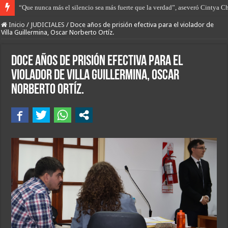
“Que nunca más el silencio sea más fuerte que la verdad”, aseveró Cintya C
“El trabajo que tenemos por delante es diversificar la economía argentina”.
Inicio
/
JUDICIALES
/
Doce años de prisión efectiva para el violador de
Villa Guillermina, Oscar Norberto Ortíz.
Doce años de prisión efectiva para el
violador de Villa Guillermina, Oscar
Norberto Ortíz.