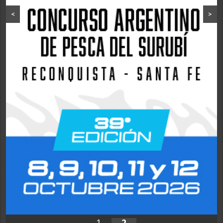
<
>
1
2