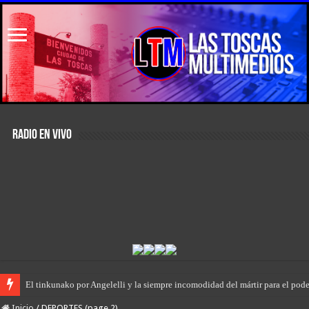
RADIO EN VIVO
El primer encuentro de “Rodanteros del Jaaukanigás”, se presentó en la mu
Inicio
/
DEPORTES (page 2)