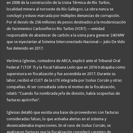
en 2008 de la construcción de la Usina Térmica de Río Turbio,
localidad minera al noroeste de Río Gallegos. La obra nunca se
concluyó y estuvo marcada por múltiples denuncias de corrupción.
Por el desvío de 256 millones de pesos destinados a la modernización
de Yacimientos Carboníferos Río Turbio (YCRT) —entidad
responsable de abastecer de carbón a la usina para generar 240 MW
que se inyectarían al Sistema Interconectado Nacional— Julio De Vido
fue detenido en 2017.
Verónica Iglesias, contadora de ARCA, explicó ante el Tribunal Oral
Federal 7 (TOF 7) y la fiscal Fabiana León que en 2016 trabajaba como
supervisora en fiscalización y fue ascendida en 2017. Durante su
labor, recibió el CUIT de la UTE integrada por Isolux Corsán y otras
compañías. Al ser consultada sobre el motivo de la fiscalización,
relató: “Cuando fui nombrada jefa de división, había sospechas de
facturas apócrifas”.
Iglesias detalló que existía una base de proveedores con facturas
consideradas falsas, lo que activaba alertas en el sistema y
desencadenaba inspecciones. En el caso de Isolux Corsán, se
analizaron facturas que la fiscalización consideró carentes de