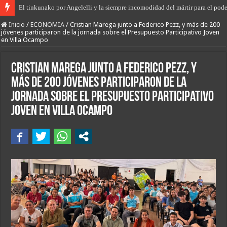
El tinkunako por Angelelli y la siempre incomodidad del mártir para el pode
El primer encuentro de “Rodanteros del Jaaukanigás”, se presentó en la mu
Inicio
/
ECONOMIA
/
Cristian Marega junto a Federico Pezz, y más de 200
jóvenes participaron de la jornada sobre el Presupuesto Participativo Joven
en Villa Ocampo
Cristian Marega junto a Federico Pezz, y
más de 200 jóvenes participaron de la
jornada sobre el Presupuesto Participativo
Joven en Villa Ocampo