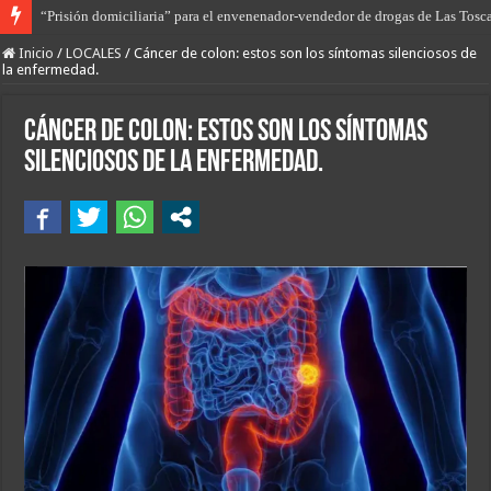
“Prisión domiciliaria” para el envenenador-vendedor de drogas de Las Tosc
De la tierra en armas al saqueo de tierras; el gobierno de Javier Milei intenta
Inicio
/
LOCALES
/
Cáncer de colon: estos son los síntomas silenciosos de
la enfermedad.
Cáncer de colon: estos son los síntomas
silenciosos de la enfermedad.