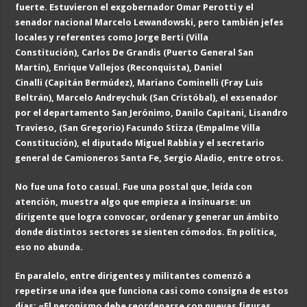
fuerte. Estuvieron el exgobernador Omar Perotti y el
senador nacional Marcelo Lewandowski, pero también jefes
locales y referentes como Jorge Berti (Villa
Constitución), Carlos De Grandis (Puerto General San
Martín), Enrique Vallejos (Reconquista), Daniel
Cinalli (Capitán Bermúdez), Mariano Cominelli (Fray Luis
Beltrán), Marcelo Andreychuk (San Cristóbal), el exsenador
por el departamento San Jerónimo, Danilo Capitani, Lisandro
Travieso, (San Gregorio) Facundo Stizza (Empalme Villa
Constitución), el diputado Miguel Rabbia y el secretario
general de Camioneros Santa Fe, Sergio Aladio, entre otros.
No fue una foto casual. Fue una postal que, leída con
atención, muestra algo que empieza a insinuarse: un
dirigente que logra convocar, ordenar y generar un ámbito
donde distintos sectores se sienten cómodos. En política,
eso no abunda.
En paralelo, entre dirigentes y militantes comenzó a
repetirse una idea que funciona casi como consigna de estos
días: «El peronismo debe reordenarse con nuevas figuras,