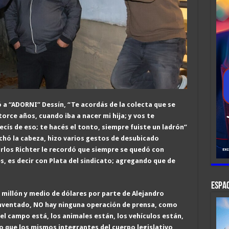
 a “ADORNI” Dessín, “Te acordás de la colecta que se
orce años, cuando iba a nacer mi hija; y vos te
cís de eso; te hacés el tonto, siempre fuiste un ladrón”
hó la cabeza, hizo varios gestos de desubicado
arlos Richter le recordó que siempre se quedó con
 es decir con Plata del sindicato; agre
gando que de
ESPAC
n millón y medio de dólares por parte de Alejandro
 inventado, NO hay ninguna operación de prensa, como
el campo está, los animales están, los vehículos están,
no que los mismos integrantes del cuerpo legislativo