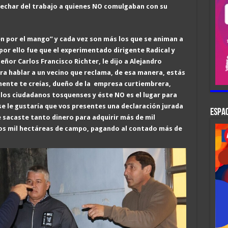
echar del trabajo a quienes NO comulgaban con su
én por el mango” y cada vez son más los que se animan a
por ello fue que
el experimentado dirigente Radical y
 señor
Carlos Francisco Richter,
le dijo a
Alejandro
ra hablar a un vecino que reclama
,
de esa manera, estás
ente te creías, dueño de la empresa curtiembrera,
los ciudadanos tosquenses y éste NO es el lugar para
e le gustaría que vos presentes una declaración jurada
ESPAC
 sacaste tanto dinero para adquirir más de mil
os mil hectárea
s
de campo, pagando al contado más de