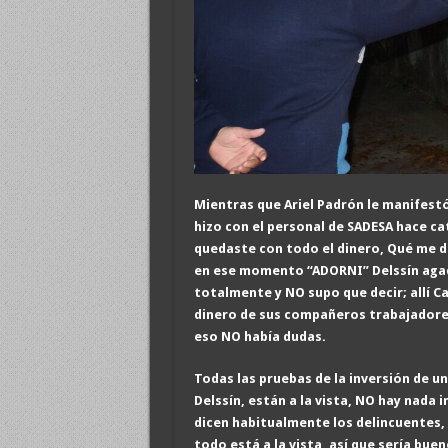
Mientras que Ariel Padrón
le manifestó
hizo con el personal de SADESA hace cat
quedaste con todo el dinero, Qué me de
en ese momento “ADORNI” Delssín agac
totalmente y NO supo que decir; allí C
dinero de sus compañeros trabajadores,
eso NO había dudas.
Todas las pruebas de la inversión de u
Delssín, están a la vista, NO hay nada
dicen habitualmente los delincuentes, 
todo está a la vista, así que sería bue