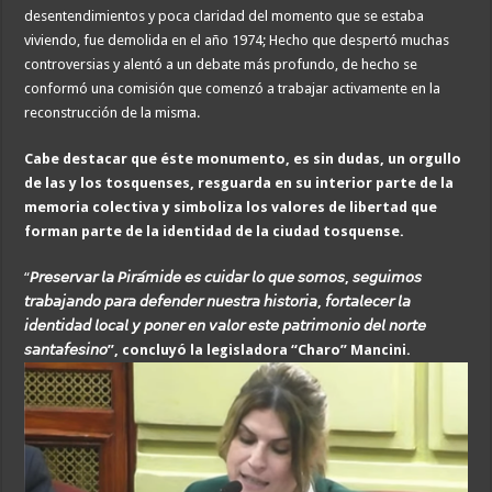
desentendimientos y poca claridad del momento que se estaba
viviendo, fue demolida en el año 1974; Hecho que despertó muchas
controversias y alentó a un debate más profundo, de hecho se
conformó una comisión que comenzó a trabajar activamente en la
reconstrucción de la misma.
Cabe destacar que éste monumento, es sin dudas, un orgullo
de las y los tosquenses, resguarda en su interior parte de la
memoria colectiva y simboliza los valores de libertad que
forman parte de la identidad de la ciudad tosquense.
“
𝘗𝘳𝘦𝘴𝘦𝘳𝘷𝘢𝘳
𝘭𝘢
𝘗𝘪𝘳𝘢
𝘮𝘪𝘥𝘦
𝘦𝘴
𝘤𝘶𝘪𝘥𝘢𝘳
𝘭𝘰
𝘲𝘶𝘦
𝘴𝘰𝘮𝘰𝘴
,
𝘴𝘦𝘨𝘶𝘪𝘮𝘰𝘴
𝘵𝘳𝘢𝘣𝘢𝘫𝘢𝘯𝘥𝘰
𝘱𝘢𝘳𝘢
𝘥𝘦𝘧𝘦𝘯𝘥𝘦𝘳
𝘯𝘶𝘦𝘴𝘵𝘳𝘢
𝘩𝘪𝘴𝘵𝘰𝘳𝘪𝘢
,
𝘧𝘰𝘳𝘵𝘢𝘭𝘦𝘤𝘦𝘳
𝘭𝘢
𝘪𝘥𝘦𝘯𝘵𝘪𝘥𝘢𝘥
𝘭𝘰𝘤𝘢𝘭
𝘺
𝘱𝘰𝘯𝘦𝘳
𝘦𝘯
𝘷𝘢𝘭𝘰𝘳
𝘦𝘴𝘵𝘦
𝘱𝘢𝘵𝘳𝘪𝘮𝘰𝘯𝘪𝘰
𝘥𝘦𝘭
𝘯𝘰𝘳𝘵𝘦
𝘴𝘢𝘯𝘵𝘢𝘧𝘦𝘴𝘪𝘯𝘰
”, concluyó la legisladora “Charo” Mancini.