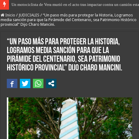
Un motociclista de Vera murió en el acto tras impactar contra un camión est
“Los Pumas” de San Javier, en una rápida actuación, lograron abortar el robo 
Inicio
/
JUDICIALES
/
“Un paso más para proteger la Historia, Logramos
media sanción para que la Pirámide del Centenario, sea Patrimonio Histórico
provincial” Dijo Charo Mancini.
“Un paso más para proteger la Historia,
Logramos media sanción para que la
Pirámide del Centenario, sea Patrimonio
Histórico provincial” Dijo Charo Mancini.