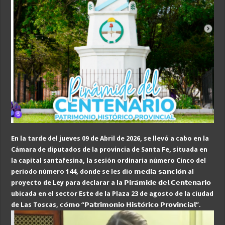
En la tarde del jueves 09 de Abril de 2026, se llevó a cabo en la
Cámara de diputados de la provincia de Santa Fe, situada en
la capital santafesina, la sesión ordinaria número Cinco del
periodo número 144, donde se les dio
𝗺𝗲𝗱𝗶𝗮
𝘀𝗮𝗻𝗰𝗶𝗼
𝗻
al
proyecto de Ley para declarar a la
𝗣𝗶𝗿𝗮
𝗺𝗶𝗱𝗲
𝗱𝗲𝗹
𝗖𝗲𝗻𝘁𝗲𝗻𝗮𝗿𝗶𝗼
ubicada en el sector Este de la Plaza 23 de agosto de la ciudad
de Las Toscas,
𝗰𝗼
𝗺𝗼
“
𝗣𝗮𝘁𝗿𝗶𝗺𝗼𝗻𝗶𝗼
𝗛𝗶𝘀𝘁𝗼
𝗿𝗶𝗰𝗼
𝗣𝗿𝗼𝘃𝗶𝗻𝗰𝗶𝗮𝗹
”.