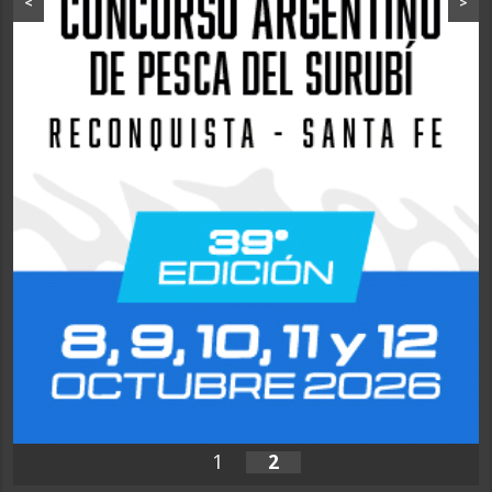
<
>
1
2